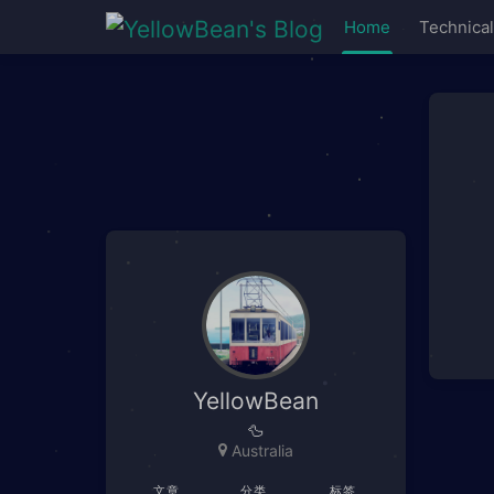
Home
Technical
YellowBean
🦆
Australia
文章
分类
标签