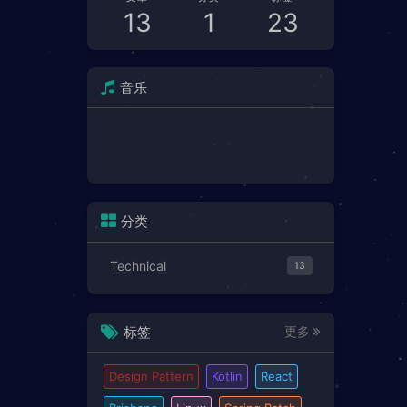
13
1
23
音乐
分类
Technical
13
标签
更多
Design Pattern
Kotlin
React